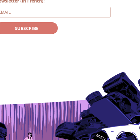
wsletter (in French):
SUBSCRIBE