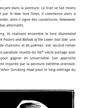
nçant dans la peinture. Le trait se fait moins
ué par le
New York Times
, il commence alors à
orker
, dont il signe des couvertures,
Newsweek
,
ias alternatifs.
erg. Ils réalisent ensemble le livre
Illuminated
et Posters and Ballads of the Lower East Side
, une
i de chansons et de poèmes. Son second roman
e
tte parabole muette du XXI
siècle partage avec
e pour gagner en universalité. Son approche
t inspirée par la peinture extrême-orientale.
d'Allen Ginsberg
Howl
pour le long-métrage du