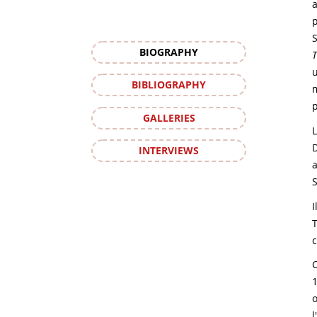
a
S
BIOGRAPHY
BIBLIOGRAPHY
GALLERIES
L
D
INTERVIEWS
a
S
I
T
c
C
1
l