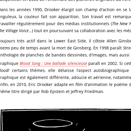
ans les années 1990, Drooker élargit son champ d'action en se la
nguleux, la couleur fait son apparition. Son travail est remarq
ravailler régulièrement pour des médias institutionnels (
The New Y
he Village Voice
…) tout en poursuivant sa collaboration avec les méd
oujours très actif dans le Lower East Side, il côtoie Allen Ginsb
Poems
peu de temps avant la mort de Ginsberg. En 1998 paraît
Stre
anthologie de planches de bandes dessinées, d'images, mais auss
graphique
Blood Song : Une ballade silencieuse
paraît en 2002. Si ce
lood!
certains thèmes, elle délaisse l’aspect autobiographiqu
raphique est également différente, adoucie et aérienne, notammen
nfin, en 2010, Eric Drooker adapte en film d'animation le poème 
ême titre dirigé par Rob Epstein et Jeffrey Friedman.