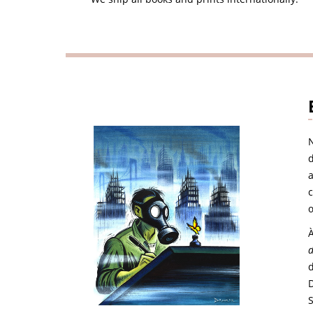
N
c
À
d
D
S