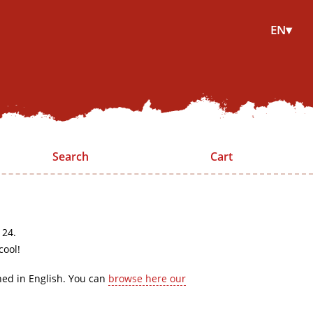
EN▾
Search
Cart
 24.
cool!
hed in English. You can
browse here our