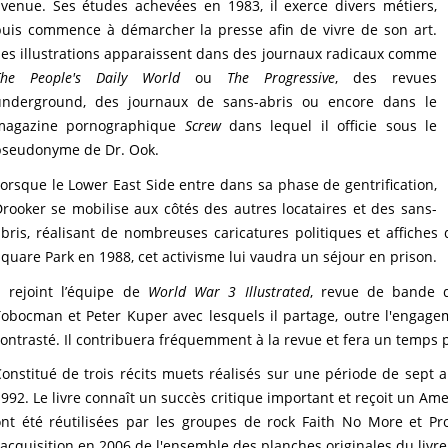
venue. Ses études achevées en 1983, il exerce divers métiers,
puis commence à démarcher la presse afin de vivre de son art.
es illustrations apparaissent dans des journaux radicaux comme
The People's Daily World
ou
The Progressive
, des revues
underground, des journaux de sans-abris ou encore dans le
magazine pornographique
Screw
dans lequel il officie sous le
pseudonyme de Dr. Ook.
orsque le Lower East Side entre dans sa phase de gentrification,
rooker se mobilise aux côtés des autres locataires et des sans-
bris, réalisant de nombreuses caricatures politiques et affiches
quare Park en 1988, cet activisme lui vaudra un séjour en prison.
l rejoint l’équipe de
World War 3 Illustrated
, revue de bande d
obocman et Peter Kuper avec lesquels il partage, outre l'engage
ontrasté. Il contribuera fréquemment à la revue et fera un temps pa
onstitué de trois récits muets réalisés sur une période de sept 
992. Le livre connaît un succès critique important et reçoit un A
ont été réutilisées par les groupes de rock Faith No More et Pr
'acquisition en 2006 de l'ensemble des planches originales du livre