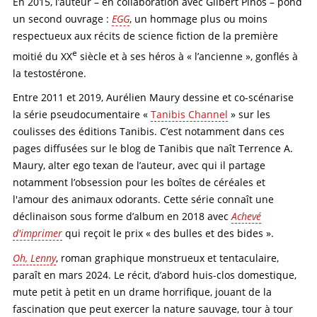
En 2015, l’auteur – en collaboration avec Gilbert Pinos – pond
un second ouvrage :
EGG
, un hommage plus ou moins
respectueux aux récits de science fiction de la première
e
moitié du XX
siècle et à ses héros à « l’ancienne », gonflés à
la testostérone.
Entre 2011 et 2019, Aurélien Maury dessine et co-scénarise
la série pseudocumentaire «
Tanibis Channel
» sur les
coulisses des éditions Tanibis. C’est notamment dans ces
pages diffusées sur le blog de Tanibis que naît Terrence A.
Maury, alter ego texan de l’auteur, avec qui il partage
notamment l’obsession pour les boîtes de céréales et
l'amour des animaux odorants. Cette série connaît une
déclinaison sous forme d’album en 2018 avec
Achevé
d'imprimer
qui reçoit le prix « des bulles et des bides ».
Oh, Lenny
, roman graphique monstrueux et tentaculaire,
paraît en mars 2024. Le récit, d’abord huis-clos domestique,
mute petit à petit en un drame horrifique, jouant de la
fascination que peut exercer la nature sauvage, tour à tour