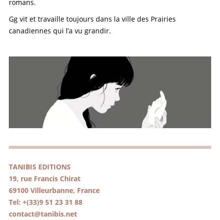
romans.
Gg vit et travaille toujours dans la ville des Prairies
canadiennes qui l’a vu grandir.
TANIBIS EDITIONS
19, rue Francis Chirat
69100 Villeurbanne, France
Tel: +(33)9 51 23 31 88
contact@tanibis.net