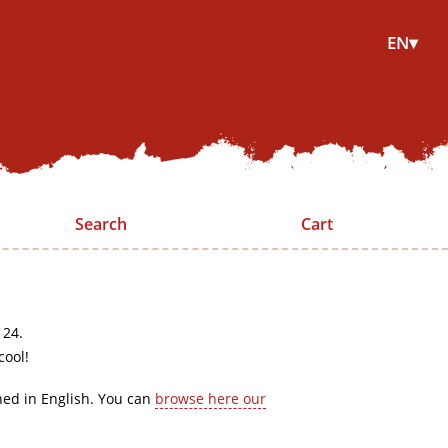
EN▾
Search
Cart
 24.
cool!
hed in English. You can
browse here our