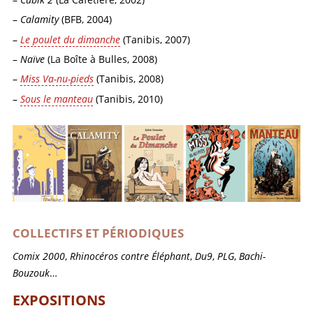
Calamity
(BFB, 2004)
Le poulet du dimanche
(Tanibis, 2007)
Naïve
(La Boîte à Bulles, 2008)
Miss Va-nu-pieds
(Tanibis, 2008)
Sous le manteau
(Tanibis, 2010)
COLLECTIFS ET PÉRIODIQUES
Comix 2000
,
Rhinocéros contre Éléphant
,
Du9
,
PLG
,
Bachi-
Bouzouk
…
EXPOSITIONS