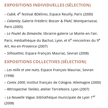
EXPOSITIONS INDIVIDUELLES (SÉLECTION)
e
Cubik
, 4
festival BDélires, Espace Reuilly, Paris (2000)
Calamity
, Galerie Frédéric Bosser & FNAC Montparnasse,
Paris (2005)
Le Poulet du Dimanche
, librairie-galerie Le Monte-en-l'air,
e
e
Paris, médiathèque du Bachut, Lyon, et 6
rencontres du 9
Art, Aix-en-Provence (2007)
Silhouettes
, Espace François Mauriac, Sevran (2008)
EXPOSITIONS COLLECTIVES (SÉLECTION)
Les mille et une nuits
, Espace François Mauriac, Sevran
(1998)
Comix 2000
, Institut français de Cologne, Allemagne (2000)
Rétrospective Tanibis
, atelier TerreNoire, Lyon (2007)
er
La Nouvelle Vague
, bibliothèque municipale de Lyon 1
(2008)