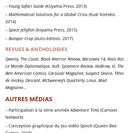
Young Safari Guide
(Koyama Press, 2013)
Mathematical Solutions for a Global Crisis
(Kuš! Komiksi,
2014)
Space Jellyfish
(Koyama Press, 2015)
Bumper Crop
(Auto-édition, 2017)
REVUES & ANTHOLOGIES
Qwerty, The Coast, Black Warrior Review, Barsowia 14, Root Rot,
Le Monde Diplomatique, Kult, Sycamore Review, NoBrow, š!, The
Best American Comics, Carousel Magazine, Suspect Device, Têtes
de mickey, Descant, McSweeney’s Quarterly, Linus, Mad
Magazine…
AUTRES MÉDIAS
Participation à la série animée
Adventure Time
(Cartoon
Network)
Conception graphique du jeu vidéo
Spinch
(Queen Bee
Games, 2018)